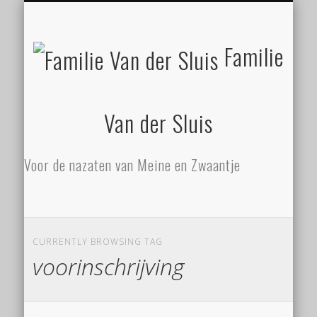
ZATHE STILGELEGEN
MEINE EN ZWAANTJE
FAMILIE ZIET MEER!
SLUISBERICHTEN
NALATENSCHAP
CONTACT
BEGIN
Familie
Van der Sluis
Voor de nazaten van Meine en Zwaantje
CURRENTLY BROWSING TAG
voorinschrijving