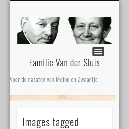
ZATHE STILGELEGEN
MEINE EN ZWAANTJE
FAMILIE ZIET MEER!
SLUISBERICHTEN
NALATENSCHAP
CONTACT
BEGIN
Familie Van der Sluis
Voor de nazaten van Meine en Zwaantje
Images tagged