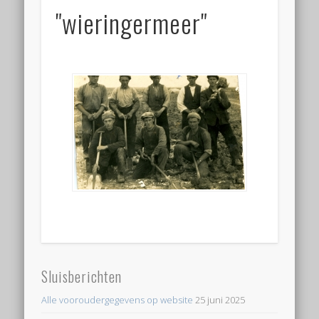
"wieringermeer"
Sluisberichten
Alle vooroudergegevens op website
25 juni 2025