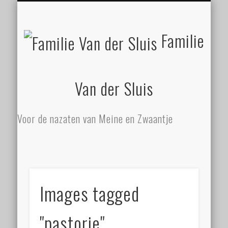
ZATHE STILGELEGEN
MEINE EN ZWAANTJE
FAMILIE ZIET MEER!
SLUISBERICHTEN
NALATENSCHAP
CONTACT
BEGIN
Familie
Van der Sluis
Voor de nazaten van Meine en Zwaantje
Images tagged
"pastorie"