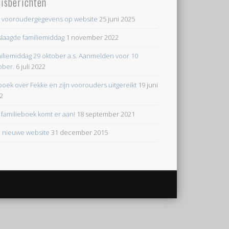
uisberichten
e vooroudergegevens op website
25 juni 2025
laagde familiemiddag
1 november 2022
iliemiddag 29 oktober a.s. Aanmelden voor 10
ober.
6 juli 2022
boek over Fekke en zijn voorouders uitgereikt
19 juni
2
 familieboek komt er aan!
18 september 2021
 nieuwe website
31 december 2015