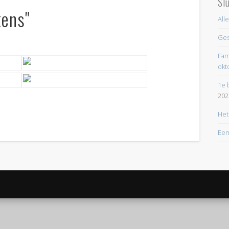
Sl
kens"
All
Ges
Fam
okt
1e 
202
Het
Een