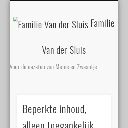
ZATHE STILGELEGEN
MEINE EN ZWAANTJE
FAMILIE ZIET MEER!
SLUISBERICHTEN
NALATENSCHAP
CONTACT
BEGIN
Familie
Van der Sluis
Voor de nazaten van Meine en Zwaantje
Beperkte inhoud,
alleen toegankelijk