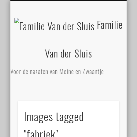
ZATHE STILGELEGEN
MEINE EN ZWAANTJE
FAMILIE ZIET MEER!
SLUISBERICHTEN
NALATENSCHAP
CONTACT
BEGIN
Familie
Van der Sluis
Voor de nazaten van Meine en Zwaantje
Images tagged
"fabriek"